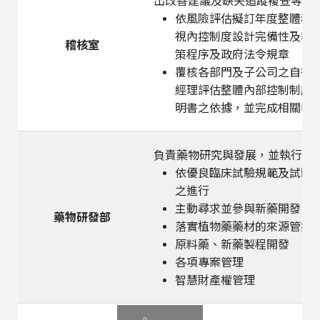
出改善建議及缺失追蹤複查等業
依風險評估擬訂年度整體稽
視內控制度設計完備性及執
稽核室
策程序及政府法令規章
覆核各部門及子公司之自行
經理評估整體內部控制制度
明書之依據，並完成相關申
負責藥物研究與發展，並執行各
依優良臨床試驗規範及試驗
之進行
主動尋求並參與新藥開發、
藥物研發部
落實植物藥藥材的來源管控
原料藥、新藥製程開發
各項專案管理
智慧財產權管理